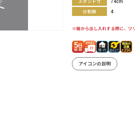
74cm
スタンド寸
4
分割数
※箱から出し入れする際に、ツ
アイコンの説明