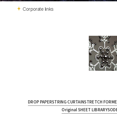
Corporate links
DROP PAPER
STRING CURTAIN
STRETCH FORM
Original SHEET LIBRARY
SOD