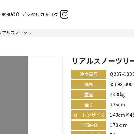
実例紹介
デジタルカタログ
リアルスノーツリー
リアルスノーツリ
Q237-103
注文番号
￥198,00
価格
24.8kg
重量
275cm
全寸
149cm×4
カートンサイズ
170ｃｍ
下部直径