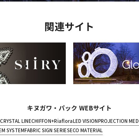
関連サイト
キヌガワ・パック WEBサイト
E
CRYSTAL LINE
CHIFFON+
Riaflora
LED VISION
PROJECTION MED
EM SYSTEM
FABRIC SIGN SERIES
ECO MATERIAL