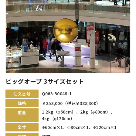
ビッグオーブ 3サイズセット
注文番号
Q065-50048-1
価格
￥353,000（税込￥388,300）
1.2kg（φ60cm）、2kg（φ80cm）、
重量
4kg（φ120cm）
全寸
Φ60cm×1、Φ80cm×1、Φ120cm×1