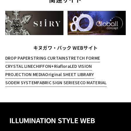
キヌガワ・パック WEBサイト
DROP PAPER
STRING CURTAIN
STRETCH FORME
CRYSTAL LINE
CHIFFON+
Riaflora
LED VISION
PROJECTION MEDIA
Original SHEET LIBRARY
SODEM SYSTEM
FABRIC SIGN SERIES
ECO MATERIAL