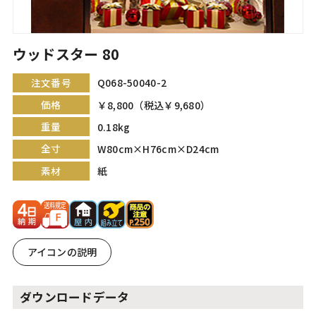
ウッドスター 80
注文番号
Q068-50040-2
価格
￥8,800（税込￥9,680）
重量
0.18kg
全寸
W80cm×H76cm×D24cm
素材
紙
アイコンの説明
ダウンロードデータ