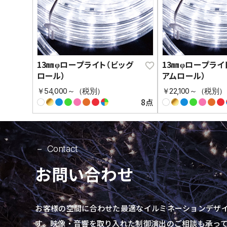
13㎜φロープライト（ビッグ
13㎜φロープライ
ロール）
アムロール）
￥54,000～（税別）
￥22,100～（税別）
8点
Contact
お問い合わせ
お客様の空間に合わせた最適なイルミネーションデザ
す。
映像・音響を取り入れた制御演出の
ご相談も承っ