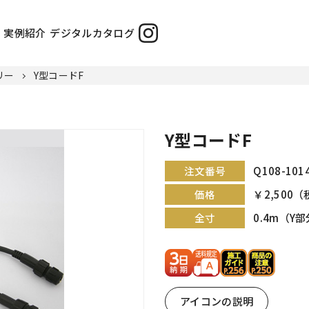
実例紹介
デジタルカタログ
リー
Y型コードF
Y型コードF
Q108-101
注文番号
￥2,500（
価格
0.4m（Y部
全寸
アイコンの説明