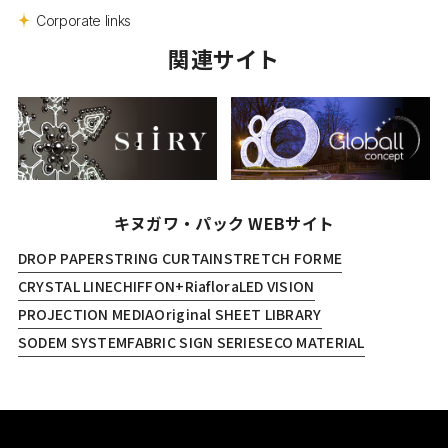
Corporate links
関連サイト
キヌガワ・パック WEBサイト
DROP PAPER
STRING CURTAIN
STRETCH FORME
CRYSTAL LINE
CHIFFON+
Riaflora
LED VISION
PROJECTION MEDIA
Original SHEET LIBRARY
SODEM SYSTEM
FABRIC SIGN SERIES
ECO MATERIAL