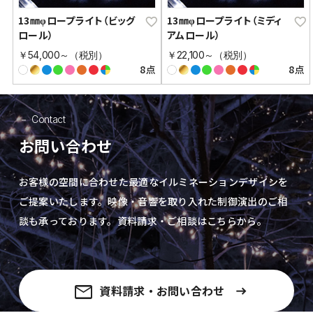
13㎜φロープライト（ビッグ
13㎜φロープライト（ミディ
ロール）
アムロール）
￥54,000～（税別）
￥22,100～（税別）
8点
8点
Contact
お問い合わせ
お客様の空間に合わせた最適なイルミネーションデザインを
ご提案いたします。
映像・音響を取り入れた制御演出の
ご相
談も承っております。資料請求・ご相談はこちらから。
資料請求・お問い合わせ