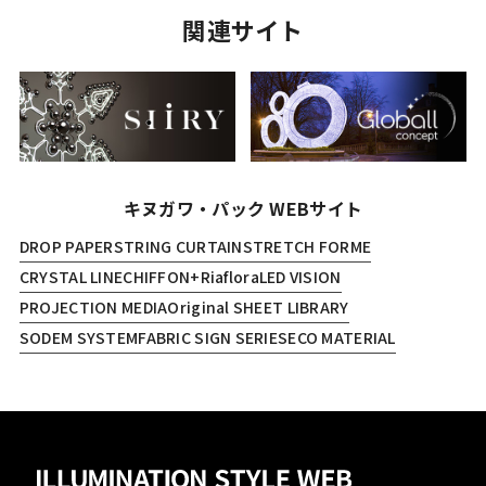
関連サイト
キヌガワ・パック WEBサイト
DROP PAPER
STRING CURTAIN
STRETCH FORME
CRYSTAL LINE
CHIFFON+
Riaflora
LED VISION
PROJECTION MEDIA
Original SHEET LIBRARY
SODEM SYSTEM
FABRIC SIGN SERIES
ECO MATERIAL