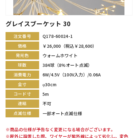
グレイスブーケット 30
注文番号
Q178-60024-1
価格
￥26,000（税込￥28,600）
発光色
ウォームホワイト
球数
384球（8%オート点滅）
消費電力
6W/4.5V（100V入力）/0.06A
全寸
φ30cm
コード寸
5m
連結
不可
点滅仕様
一部オート点滅仕様
※商品の仕様が予告なく変更になる場合がございます。
※屋外に設置した際、ワイヤーが紫外線によって劣化し、変色