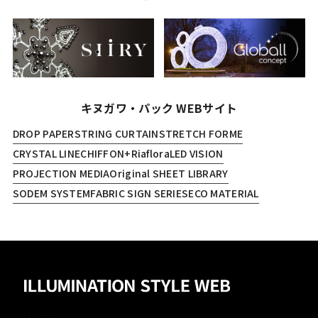
キヌガワ・パック WEBサイト
DROP PAPER
STRING CURTAIN
STRETCH FORME
CRYSTAL LINE
CHIFFON+
Riaflora
LED VISION
PROJECTION MEDIA
Original SHEET LIBRARY
SODEM SYSTEM
FABRIC SIGN SERIES
ECO MATERIAL