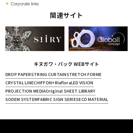
Corporate links
関連サイト
キヌガワ・パック WEBサイト
DROP PAPER
STRING CURTAIN
STRETCH FORME
CRYSTAL LINE
CHIFFON+
Riaflora
LED VISION
PROJECTION MEDIA
Original SHEET LIBRARY
SODEM SYSTEM
FABRIC SIGN SERIES
ECO MATERIAL