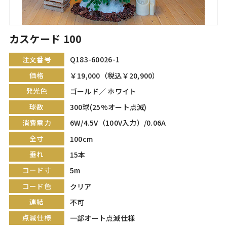
カスケード 100
注文番号
Q183-60026-1
価格
￥19,000（税込￥20,900）
発光色
ゴールド／ ホワイト
球数
300球(25%オート点滅)
消費電力
6W/4.5V（100V入力）/0.06A
全寸
100cm
垂れ
15本
コード寸
5m
コード色
クリア
連結
不可
点滅仕様
一部オート点滅仕様