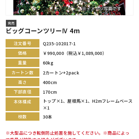
完売
ビッグコーンツリーⅣ 4m
注文番号
Q235-102017-1
価格
￥990,000（税込￥1,089,000）
重量
60kg
カートン数
2カートン+2pack
高さ
400cm
下部直径
170cm
トップ×1、屋根馬×1、H2mフレームベース
本体構成
×1
枝数
30本
※大型品につき転倒防止処置を施してください。※商品によっ