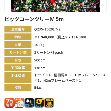
ビッグコーンツリーⅣ 5m
注文番号
Q235-102017-2
価格
￥1,940,000（税込￥2,134,000）
重量
101kg
カートン数
3カートン+3pack
高さ
500cm
下部直径
220cm
トップ×1、屋根馬×1、H1mフレームベース
本体構成
×1、H2mフレームベース×1
枝数
54本