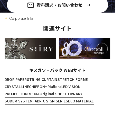
資料請求・お問い合わせ
Corporate links
関連サイト
キヌガワ・パック WEBサイト
DROP PAPER
STRING CURTAIN
STRETCH FORME
CRYSTAL LINE
CHIFFON+
Riaflora
LED VISION
PROJECTION MEDIA
Original SHEET LIBRARY
SODEM SYSTEM
FABRIC SIGN SERIES
ECO MATERIAL