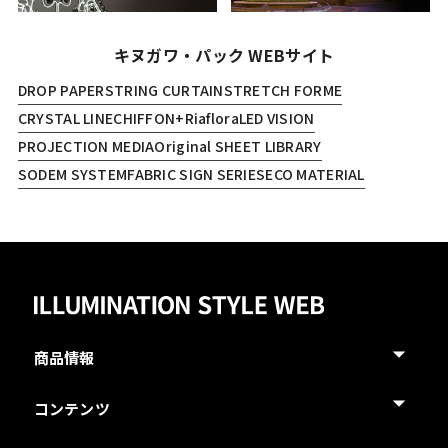
キヌガワ・パック WEBサイト
DROP PAPER
STRING CURTAIN
STRETCH FORME
CRYSTAL LINE
CHIFFON+
Riaflora
LED VISION
PROJECTION MEDIA
Original SHEET LIBRARY
SODEM SYSTEM
FABRIC SIGN SERIES
ECO MATERIAL
商品情報
コンテンツ