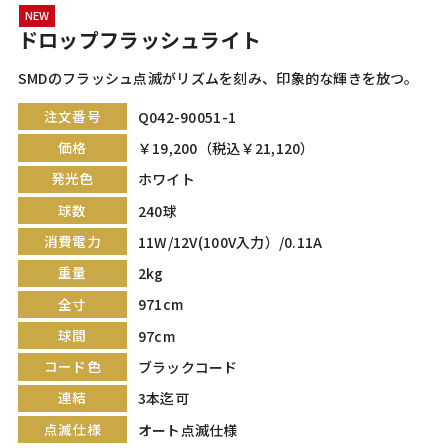
NEW
ドロップフラッシュライト
SMDのフラッシュ点滅がリズムを刻み、印象的な輝きを放つ。
注文番号
Q042-90051-1
価格
￥19,200（税込￥21,120）
発光色
ホワイト
球数
240球
消費電力
11W/12V(100V入力）/0.11A
重量
2kg
全寸
971cm
球間
97cm
コード色
ブラックコード
連結
3本迄可
点滅仕様
オート点滅仕様