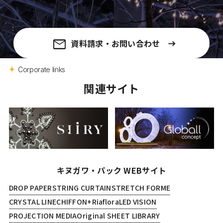
資料請求・お問い合わせ
Corporate links
関連サイト
キヌガワ・パック WEBサイト
DROP PAPER
STRING CURTAIN
STRETCH FORME
CRYSTAL LINE
CHIFFON+
Riaflora
LED VISION
PROJECTION MEDIA
Original SHEET LIBRARY