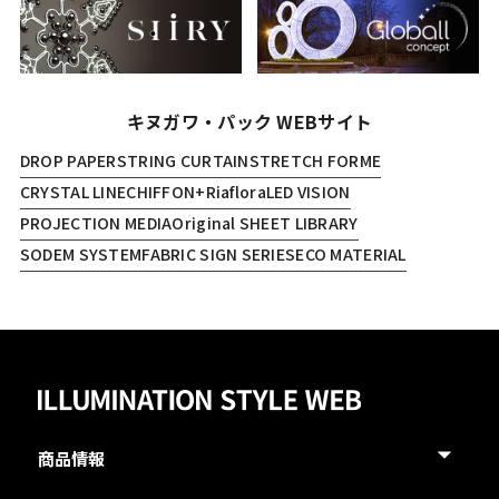
キヌガワ・パック WEBサイト
DROP PAPER
STRING CURTAIN
STRETCH FORME
CRYSTAL LINE
CHIFFON+
Riaflora
LED VISION
PROJECTION MEDIA
Original SHEET LIBRARY
SODEM SYSTEM
FABRIC SIGN SERIES
ECO MATERIAL
商品情報