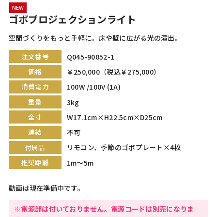
NEW
ゴボプロジェクションライト
空間づくりをもっと手軽に。床や壁に広がる光の演出。
注文番号
Q045-90052-1
価格
￥250,000（税込￥275,000）
消費電力
100W /100V (1A)
重量
3kg
全寸
W17.1cm×H22.5cm×D25cm
連結
不可
付属品
リモコン、季節のゴボプレート×4枚
推奨距離
1m〜5m
動画は現在準備中です。
※電源部は付いておりません。電源コードは別売になりま