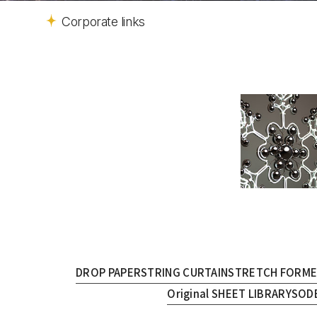
Corporate links
DROP PAPER
STRING CURTAIN
STRETCH FORM
Original SHEET LIBRARY
SOD