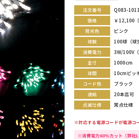
Q083-101
注文番号
￥12,100
価格
ピンク
発光色
100球（
球数
3W/100V（
消費電力
1000cm
全寸
10cmピッ
球間
ブラック
コード色
20本迄可
連結
常点仕様
点滅仕様
※対応する電源コードが電源コ
※消費電力60％カット（弊社