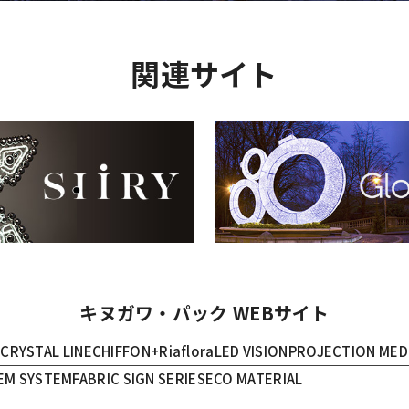
関連サイト
キヌガワ・パック WEBサイト
E
CRYSTAL LINE
CHIFFON+
Riaflora
LED VISION
PROJECTION MED
EM SYSTEM
FABRIC SIGN SERIES
ECO MATERIAL