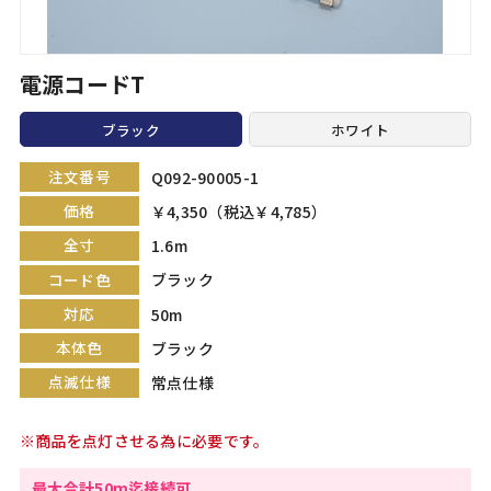
電源コードT
ブラック
ホワイト
注文番号
Q092-90005-1
価格
￥4,350（税込￥4,785）
全寸
1.6m
コード色
ブラック
対応
50m
本体色
ブラック
点滅仕様
常点仕様
※商品を点灯させる為に必要です。
最大合計50m迄接続可。