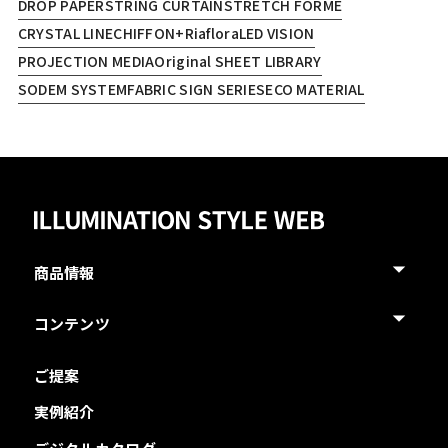
DROP PAPER
STRING CURTAIN
STRETCH FORME
CRYSTAL LINE
CHIFFON+
Riaflora
LED VISION
PROJECTION MEDIA
Original SHEET LIBRARY
SODEM SYSTEM
FABRIC SIGN SERIES
ECO MATERIAL
商品情報
コンテンツ
ご提案
実例紹介