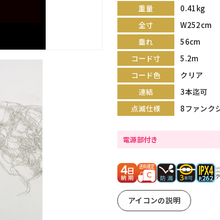
0.41kg
重量
W252cm
全寸
56cm
垂れ
5.2m
コード寸
クリア
コード色
3本迄可
連結
8ファンク
点滅仕様
電源部付き
アイコンの説明