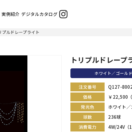
実例紹介
デジタルカタログ
リプルドレープライト
トリプルドレープ
ホワイト／ゴール
Q127-800
注文番号
￥22,500
価格
ホワイト／
発光色
236球
球数
4W/24V（
消費電力