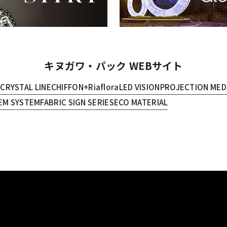
キヌガワ・パック WEBサイト
E
CRYSTAL LINE
CHIFFON+
Riaflora
LED VISION
PROJECTION MED
EM SYSTEM
FABRIC SIGN SERIES
ECO MATERIAL