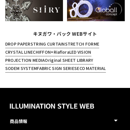
キヌガワ・パック WEBサイト
DROP PAPER
STRING CURTAIN
STRETCH FORME
CRYSTAL LINE
CHIFFON+
Riaflora
LED VISION
PROJECTION MEDIA
Original SHEET LIBRARY
SODEM SYSTEM
FABRIC SIGN SERIES
ECO MATERIAL
商品情報