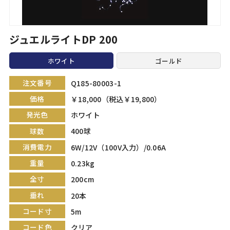
ジュエルライトDP 200
ホワイト
ゴールド
注文番号
Q185-80003-1
価格
￥18,000（税込￥19,800）
発光色
ホワイト
球数
400球
消費電力
6W/12V（100V入力）/0.06A
重量
0.23kg
全寸
200cm
垂れ
20本
コード寸
5m
コード色
クリア