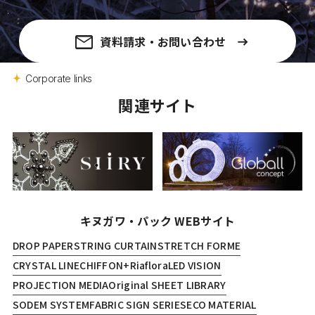
資料請求・お問い合わせ
Corporate links
関連サイト
キヌガワ・パック WEBサイト
DROP PAPER
STRING CURTAIN
STRETCH FORME
CRYSTAL LINE
CHIFFON+
Riaflora
LED VISION
PROJECTION MEDIA
Original SHEET LIBRARY
SODEM SYSTEM
FABRIC SIGN SERIES
ECO MATERIAL