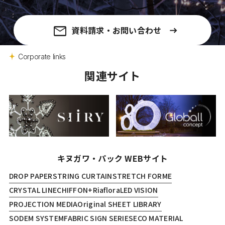
資料請求・お問い合わせ
Corporate links
関連サイト
キヌガワ・パック WEBサイト
DROP PAPER
STRING CURTAIN
STRETCH FORME
CRYSTAL LINE
CHIFFON+
Riaflora
LED VISION
PROJECTION MEDIA
Original SHEET LIBRARY
SODEM SYSTEM
FABRIC SIGN SERIES
ECO MATERIAL