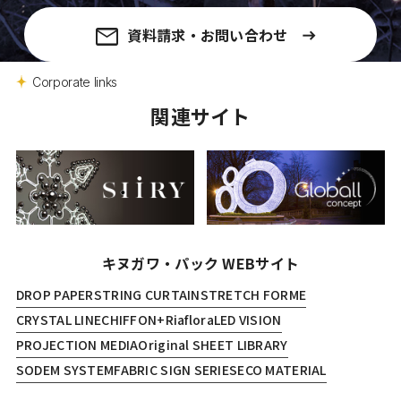
資料請求・お問い合わせ
Corporate links
関連サイト
キヌガワ・パック WEBサイト
DROP PAPER
STRING CURTAIN
STRETCH FORME
CRYSTAL LINE
CHIFFON+
Riaflora
LED VISION
PROJECTION MEDIA
Original SHEET LIBRARY
SODEM SYSTEM
FABRIC SIGN SERIES
ECO MATERIAL