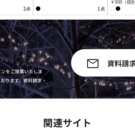
￥300（税
2点
1点
資料請
インをご提案いたしま
ております。資料請求・
関連サイト