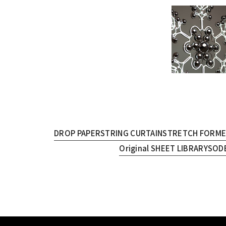
DROP PAPER
STRING CURTAIN
STRETCH FORM
Original SHEET LIBRARY
SOD