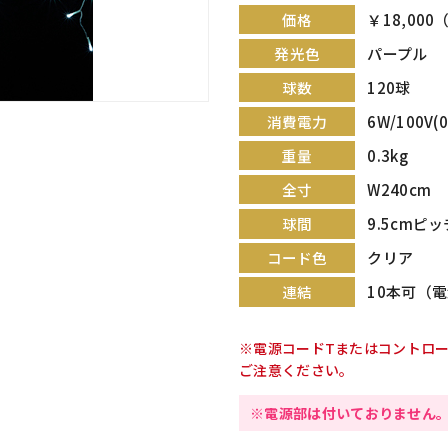
￥18,000
価格
パープル
発光色
120球
球数
6W/100V(0
消費電力
0.3kg
重量
W240cm
全寸
9.5cmピ
球間
クリア
コード色
10本可（
連結
※電源コードTまたはコントロ
ご注意ください。
※電源部は付いておりません。