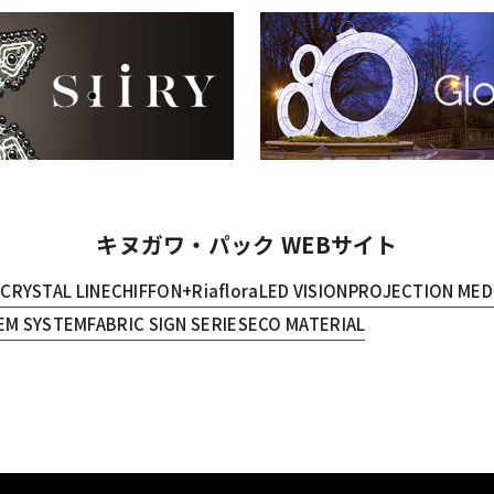
キヌガワ・パック WEBサイト
E
CRYSTAL LINE
CHIFFON+
Riaflora
LED VISION
PROJECTION MED
EM SYSTEM
FABRIC SIGN SERIES
ECO MATERIAL